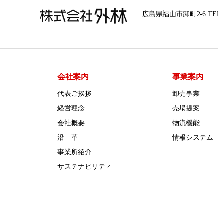
広島県福山市卸町2-6 TEL08
会社案内
事業案内
代表ご挨拶
卸売事業
経営理念
売場提案
会社概要
物流機能
沿 革
情報システム
事業所紹介
サステナビリティ