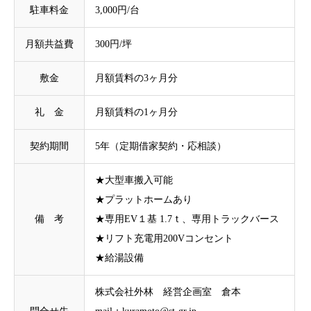
駐⾞料⾦
3,000円/台
月額共益費
300円/坪
敷金
月額賃料の3ヶ月分
礼 ⾦
月額賃料の1ヶ月分
契約期間
5年（定期借家契約・応相談）
★大型車搬入可能
★プラットホームあり
備 考
★専用EV１基 1.7ｔ、専用トラックバース
★リフト充電用200Vコンセント
★給湯設備
株式会社外林 経営企画室 倉本