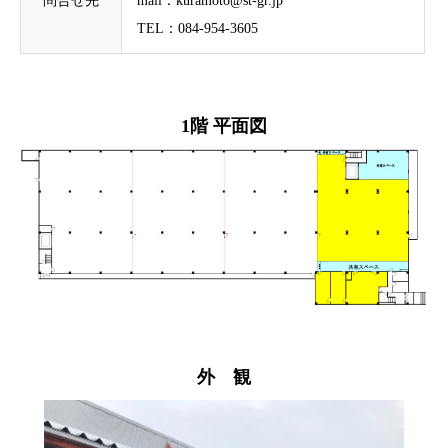
問合せ先
mail：kuramoto@st-gr.jp
TEL：084-954-3605
1階 平面図
外 観