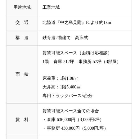
用途地域
工業地域
交 通
北陸道『中之島見附』ICより約1km
構 造
鉄骨造2階建て 高床式
賃貸可能スペース（面積は応相談）
1階 倉庫 212坪 事務所 57坪（3部屋）
⾯ 積
床荷重：1階1.0t/㎡
天井高：1階5,400㎜
専用トラックバース5台分
賃貸可能スペース全ての場合
賃 料
・倉庫 636,000円（3,000円/坪）
・事務所 430,000円（5,000円/坪）