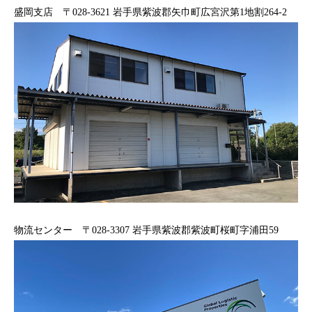
盛岡支店 〒028-3621 岩手県紫波郡矢巾町広宮沢第1地割264-2
物流センター 〒028-3307 岩手県紫波郡紫波町桜町字浦田59