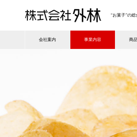
“お菓子”の
会社案内
事業内容
商